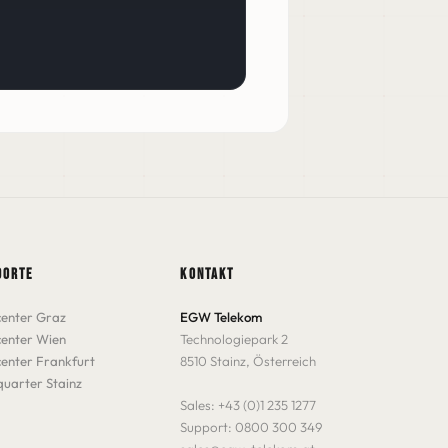
DORTE
KONTAKT
enter Graz
EGW Telekom
enter Wien
Technologiepark 2
enter Frankfurt
8510 Stainz, Österreich
uarter Stainz
Sales:
+43 (0)1 235 1277
Support:
0800 300 349