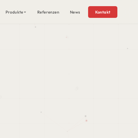
Produkte
Referenzen
News
Kontakt
OPENSHIFT
 Virtualisierung & Kubernetes
e
ecurity
RD
cess Control
FT
X
ür O365, Server, SQL
eplication, Lizenzen
orage, Clients und mehr