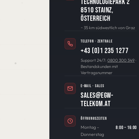
Technologiepark 2
8510 Stainz,
Österreich
~ 35 km südwestlich von Graz
TELEFON · ZENTRALE
+43 (0)1 235 1277
Support 24/7:
0800 300 349
·
Bestandskunden mit
Vertragsnummer
E-MAIL · SALES
sales@egw-
telekom.at
ÖFFNUNGSZEITEN
Montag –
8:00 – 16:00
Donnerstag