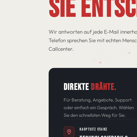
SIE ENtsc
Wir antworten auf jede E-Mail innerha
Telefon sprechen Sie mit echten Mensc
Callcenter.
DIREKTE
DRÄHTE.
Für Beratung, Angebote, Support
oder einfach ein Gespräch. Wählen
Sie den schnellsten Weg für Sie.
HAUPTSITZ STAINZ