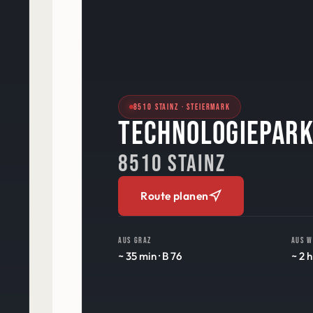
8510 STAINZ · STEIERMARK
TECHNOLOGIEPARK
8510 STAINZ
Route planen
Aus Graz
Aus W
~ 35 min · B 76
~ 2 