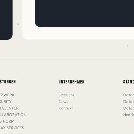
ISTUNGEN
UNTERNEHMEN
STAN
TZWERK
Über uns
Datac
CURITY
News
Datac
TACENTER
Kontakt
Datac
LLABORATION
Headq
ATFORM
LAX SERVICES