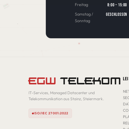
Freitag
8:00 – 15:00
Samstag /
geschlossen
Sonntag
EGW
TELEKOM
LE
NE
IT-Services, Managed Datacenter und
SE
Telekommunikation aus Stainz, Steiermark.
DA
CO
ISO/IEC 27001:2022
PL
RE