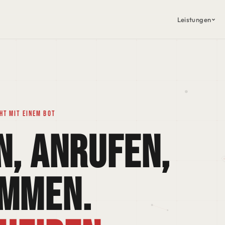
Leistungen
NETZWERK
RED HAT 
Glasfaser & Routing
Plattform,
SECURITY
ESET
ISO 27001 · NIS2 · Cyber Defens
Endpoint S
DATACENTER
ARP-GUA
Virtualisierung & Backup
Network Ac
ht mit einem Bot
COLLABORATION
MICROSO
N, ANRUFEN,
Microsoft 365 · VoIP · Teams · 3C
Lizenzen f
PLATFORM
VEEAM
OpenShift · Hosted AI · GitOps
Backup & R
OMMEN.
RELAX
DELL
Wir betreiben für Sie
Server, St