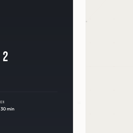
 2
ien
h 30 min