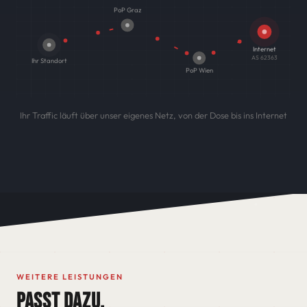
PoP Graz
Internet
AS 62363
Ihr Standort
PoP Wien
Ihr Traffic läuft über unser eigenes Netz, von der Dose bis ins Internet
WEITERE LEISTUNGEN
PASST DAZU.